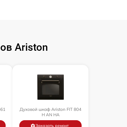
в Ariston
861
Духовой шкаф Ariston FIT 804
H AN HA
Заказать ремонт