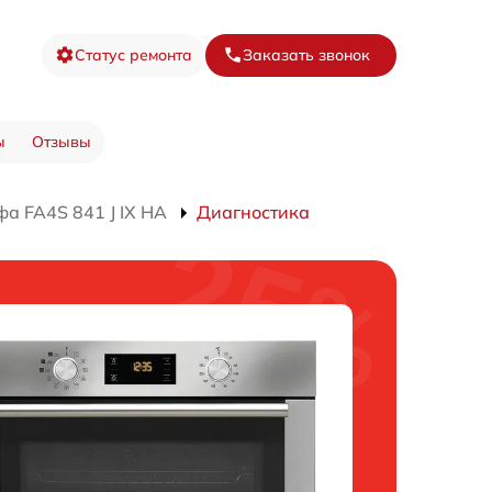
Статус ремонта
Заказать звонок
ы
Отзывы
а FA4S 841 J IX HA
Диагностика