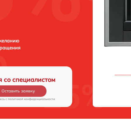
 желанию
бращения
я со специалистом
Оставить заявку
есь c
политикой конфиденциальности