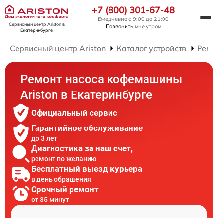
+7 (800) 301-67-48
Ежедневно с 9:00 до 21:00
Сервисный центр Ariston
в
Позвонить
мне утром
Екатеринбурге
Сервисный центр Ariston
Каталог устройств
Ремо
Ремонт насоса кофемашины
Ariston в Екатеринбурге
Официальный сервис
Гарантийное обслуживание
до 3 лет
Диагностика за наш счет,
ремонт по желанию
Бесплатный выезд курьера
в день обращения
Срочный ремонт
от 35 минут