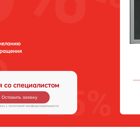
 желанию
бращения
я со специалистом
Оставить заявку
есь c
политикой конфиденциальности