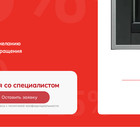
 желанию
бращения
я со специалистом
Оставить заявку
есь c
политикой конфиденциальности